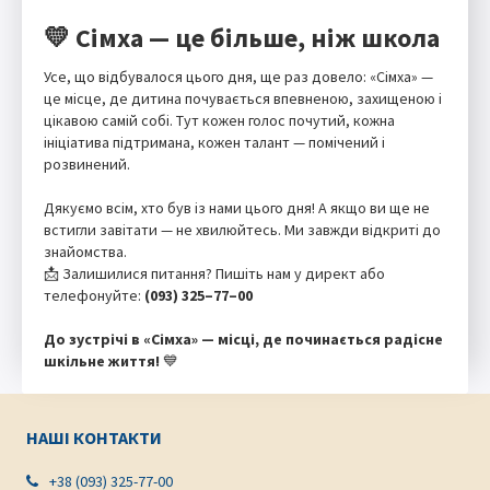
💛 Сімха — це більше, ніж школа
Усе, що відбувалося цього дня, ще раз довело: «Сімха» —
це місце, де дитина почувається впевненою, захищеною і
цікавою самій собі. Тут кожен голос почутий, кожна
ініціатива підтримана, кожен талант — помічений і
розвинений.
Дякуємо всім, хто був із нами цього дня! А якщо ви ще не
встигли завітати — не хвилюйтесь. Ми завжди відкриті до
знайомства.
📩 Залишилися питання? Пишіть нам у директ або
телефонуйте:
(093) 325–77–00
До зустрічі в «Сімха» — місці, де починається радісне
шкільне життя!
💙
НАШІ КОНТАКТИ
+38 (093) 325-77-00
