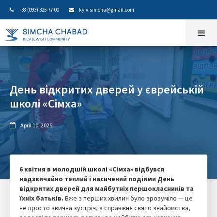
+38 (093) 325-77-00
kyiv.simcha@gmail.com


День відкритих дверей у єврейській
школі «Сімха»
April 10, 2025

6 квітня в молодшій школі «Сімха» відбувся
надзвичайно теплий і насичений подіями День
відкритих дверей для майбутніх першокласників та
їхніх батьків.
Вже з перших хвилин було зрозуміло — це
не просто звична зустріч, а справжнє свято знайомства,