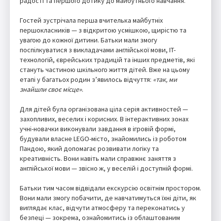
радості та першого дотику до майбутнього навчання.
Гостей зустрічала перша вчителька майбутніх
першокласників — з відкритою усмішкою, щирістю та
увагою до кожної дитини. Батьки мали змогу
поспілкуватися з викладачами англійської мови, IT-
технологій, єврейських традицій та інших предметів, які
стануть частиною шкільного життя дітей. Вже на цьому
етапі у багатьох родин з’явилось відчуття:
«так, ми
знайшли своє місце»
.
Для дітей була організована ціла серія активностей —
захопливих, веселих і корисних. В інтерактивних зонах
учні-новачки виконували завдання в ігровій формі,
будували власне LEGO-місто, знайомились із роботом
Пандою, який допомагає розвивати логіку та
креативність. Вони навіть мали справжнє заняття з
англійської мови — звісно ж, у веселій і доступній формі.
Батьки тим часом відвідали екскурсію освітнім простором.
Вони мали змогу побачити, де навчатимуться їхні діти, як
виглядає клас, відчути атмосферу та переконатись у
безпеці — зокрема, ознайомитись із облаштованим