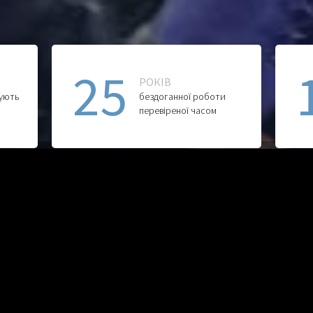
25
РОКІВ
дують
бездоганної роботи
перевіреної часом
Featured Courses
es currently.
No other featu