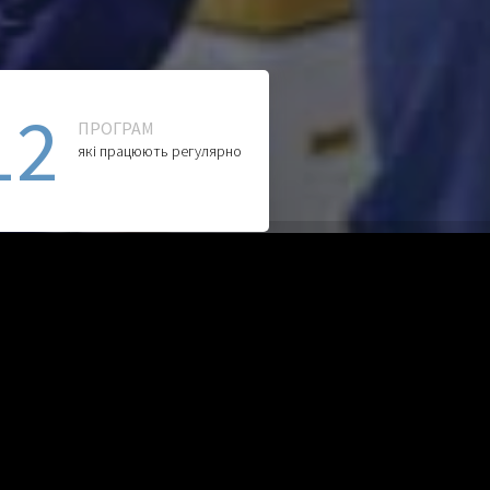
12
ПРОГРАМ
які працюють регулярно
red courses found.