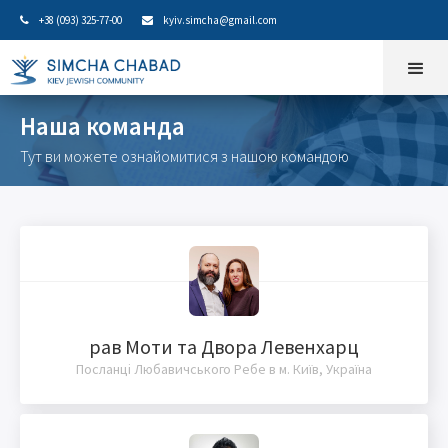
+38 (093) 325-77-00
kyiv.simcha@gmail.com


Наша команда
Тут ви можете ознайомитися з нашою командою
рав Моти та Двора Левенхарц
Посланці Любавичського Ребе в м. Київ, Україна