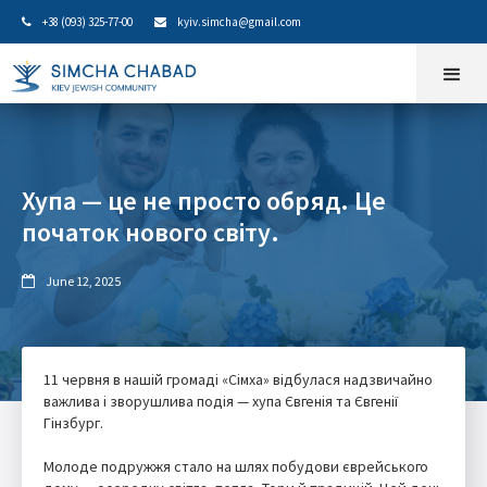
+38 (093) 325-77-00
kyiv.simcha@gmail.com


Хупа — це не просто обряд. Це
початок нового світу.
June 12, 2025

11 червня в нашій громаді «Сімха» відбулася надзвичайно
важлива і зворушлива подія — хупа Євгенія та Євгенії
Гінзбург.
Молоде подружжя стало на шлях побудови єврейського