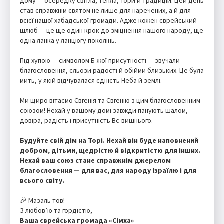
дому — осередку світла, тепла, Тори й традицій. Цей день
став справжнім святом не лише для наречених, а й для
всієї нашої хабадської громади. Адже кожен єврейський
шлюб — це ще один крок до зміцнення нашого народу, ще
одна ланка у ланцюгу поколінь.
Під хупою — символом Б-жої присутності — звучали
благословення, сльози радості й обійми близьких. Це була
мить, у якій відчувалася єдність Неба й землі.
Ми щиро вітаємо Євгенія та Євгенію з цим благословенним
союзом! Нехай у вашому домі завжди панують шалом,
довіра, радість і присутність Вс-вишнього.
Будуйте свій дім на Торі. Нехай він буде наповнений
добром, дітьми, щедрістю й відкритістю для інших.
Нехай ваш союз стане справжнім джерелом
благословення — для вас, для народу Ізраїлю і для
всього світу.
🎉 Мазаль тов!
З любов’ю та гордістю,
Ваша єврейська громада «Сімха»