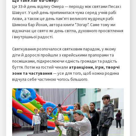
Що таке Лаг ба-Омер?
Це 33-й день відліку Омера — періоду між святами Песах і
Шавуот. У цей день припинилася чума серед учнів рабі
Аківи, а також це день пам’яті великого мудреця рабі
Шимона бар Йохая, автора книги "Зогар". Саме тому ми
відзначає це свято як день світла, духовного просвітлення
і внутрішньої радості.
Святкування розпочалося святковим парадом, у якому
діти й дорослі пройшли з єврейськими прапорами та
посмішками, підкреслюючи єдність громади та радість
буття. Потім на гостей чекали
атракціони, ігри, творчі
зони та частування
— усе для того, щоб кожна родина
відчула себе частиною чогось більшого.