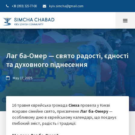
+38 (093) 325-77-00
kyiv.simcha@gmail.com


Лаг ба-Омер — свято радості, єдності
та духовного піднесення
May 17, 2025

16 травня єврейська громада
Сімха
провела у Києві
яскраве сімейне свято, присвячене
Лаг ба-Омеру
—
особливому дню в єврейському календарі, що поєднує
глибокий зміст, радість і традиції.