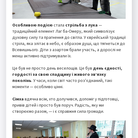
Особливою подією
стала
стрільба з лука
—
традиційний елемент Лаг ба-Омеру, який символізує
духовну силу та прагнення до світла. У єврейській традиції
стріла, яка злітає в небо, є образом душі, що тягнеться до
Всевишнього. Діти з азартом брали участь, а дорослі не
менш активно підтримували їх.
Це був не просто день веселощів. Це був
день єдності,
гордості за свою спадщину і живого зв’язку
поколінь
. У часи, коли світ часто роз’єднаний, такі
моменти — особливо цінні.
Сімха
вдячна всім, хто долучився, допоміг у підготовці,
привів дітей і просто був поруч. Радість, яку ми
створюємо разом, — і є справжня сила громади.