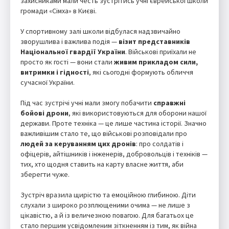
захисниками мали честь зустрітись учні єврейської школи
громади «Сімха» в Києві.
У спортивному залі школи відбулася надзвичайно
зворушлива і важлива подія —
візит представників
Національної гвардії України
. Військові приїхали не
просто як гості — вони стали
живим прикладом сили,
витримки і гідності
, які сьогодні формують обличчя
сучасної України.
Під час зустрічі учні мали змогу побачити
справжні
бойові дрони
, які використовуються для оборони нашої
держави. Проте техніка — це лише частина історії. Значно
важливішим стало те, що військові розповідали про
людей за керуванням цих дронів
: про солдатів і
офіцерів, айтішників і інженерів, добровольців і техніків —
тих, хто щодня ставить на карту власне життя, аби
зберегти чуже.
Зустріч вразила щирістю та емоційною глибиною. Діти
слухали з широко розплющеними очима — не лише з
цікавістю, а й із величезною повагою. Для багатьох це
стало першим усвідомленим зіткненням із тим, як війна