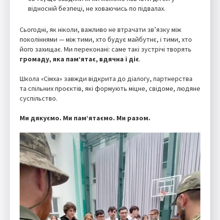
відносній безпеці, не ховаючись по підвалах.
Сьогодні, як ніколи, важливо не втрачати зв’язку між
поколіннями — між тими, хто будує майбутнє, і тими, хто
його захищає. Ми переконані: саме такі зустрічі творять
громаду, яка пам’ятає, вдячна і діє
.
Школа «Сімха» завжди відкрита до діалогу, партнерства
та спільних проєктів, які формують міцне, свідоме, людяне
суспільство.
Ми дякуємо. Ми пам’ятаємо. Ми разом.