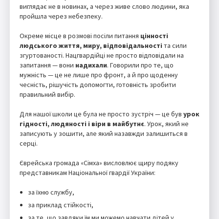
виглядає не в новинах, а через живе слово людини, яка
пройшла через небезпеку.
Окреме місце в розмові посіли питання
цінності
людського життя, миру, відповідальності
та сили
згуртованості. Нацгвардійці не просто відповідали на
запитання — вони
надихали
. Говорили про те, що
мужність — це не лише про фронт, а й про щоденну
чесність, рішучість допомогти, готовність зробити
правильний вибір.
Для нашої школи це була не просто зустріч — це був
урок
гідності, людяності і віри в майбутнє
. Урок, який не
записують у зошити, але який назавжди залишиться в
серці.
Єврейська громада «Сімха» висловлює щиру подяку
представникам Національної гвардії України:
за їхню службу,
за приклад стійкості,
за те, що завдяки їм ми можемо навчати дітей у