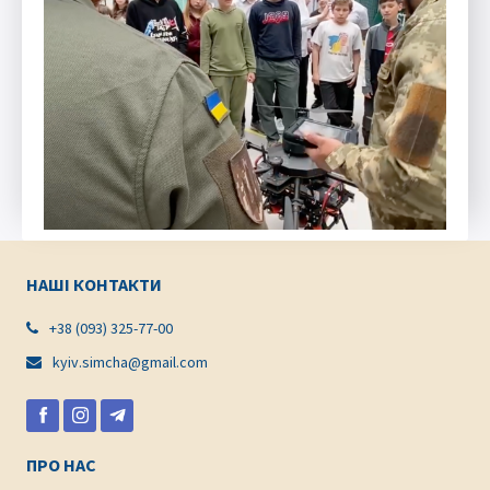
НАШІ КОНТАКТИ
+38 (093) 325-77-00

kyiv.simcha@gmail.com

ПРО НАС