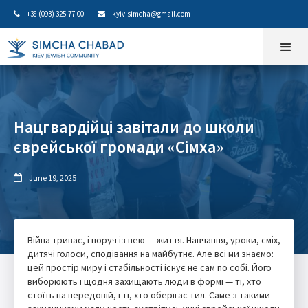
+38 (093) 325-77-00
kyiv.simcha@gmail.com


Нацгвардійці завітали до школи
єврейської громади «Сімха»
June 19, 2025

Війна триває, і поруч із нею — життя. Навчання, уроки, сміх,
дитячі голоси, сподівання на майбутнє. Але всі ми знаємо:
цей простір миру і стабільності існує не сам по собі. Його
виборюють і щодня захищають люди в формі — ті, хто
стоїть на передовій, і ті, хто оберігає тил. Саме з такими