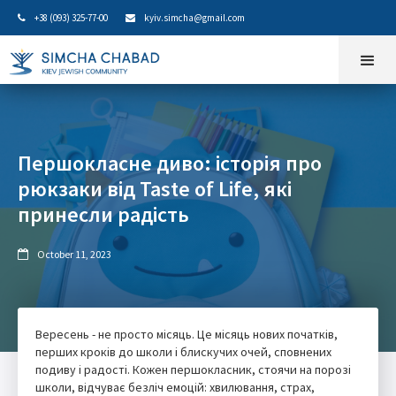
+38 (093) 325-77-00
kyiv.simcha@gmail.com


Першокласне диво: історія про
рюкзаки від Taste of Life, які
принесли радість
October 11, 2023

Вересень - не просто місяць. Це місяць нових початків,
перших кроків до школи і блискучих очей, сповнених
подиву і радості. Кожен першокласник, стоячи на порозі
школи, відчуває безліч емоцій: хвилювання, страх,