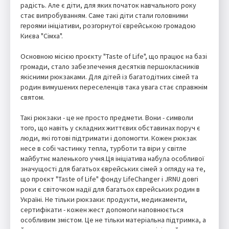
радість. Але є діти, для яких початок навчального року
стає випробуванням. Саме такі діти стали головними
героями ініціативи, розгорнутої єврейською громадою
Києва "Сімха".
Основною місією проєкту "Taste of Life", що працює на базі
громади, стало забезпечення десятків першокласників
якісними рюкзаками. Для дітей із багатодітних сімей та
родин вимушених переселенців така увага стає справжнім
святом.
Такі рюкзаки - це не просто предмети. Вони - символи
того, що навіть у складних життєвих обставинах поруч є
люди, які готові підтримати і допомогти. Кожен рюкзак
несе в собі частинку тепла, турботи та віри у світле
майбутнє маленького учня.Ця ініціатива набула особливої
значущості для багатьох єврейських сімей з огляду на те,
що проєкт "Taste of Life" фонду LifeChanger і JRNU довгі
роки є світочком надії для багатьох єврейських родин в
Україні. Не тільки рюкзаки: продукти, медикаменти,
сертифікати - кожен жест допомоги наповнюється
особливим змістом. Це не тільки матеріальна підтримка, а