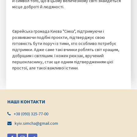
й символ того, що в цьому величезному світі знайдеться
місце доброті й людяності.
Єврейська громада Києва "Сімха", підтримуючи і
розвиваючи подібні проєкти, підтверджує свою
готовність бути поруч із тими, хто особливо потребує
підтримки. Адже саме такі вчинки роблять світ кращим,
добрішим і світлішим. І кожен рюкзак, вручений
першокласнику, стає ще одним підтвердженням цієї
простої, але такої важливої істини.
НАШІ КОНТАКТИ
+38 (093) 325-77-00

kyiv.simcha@gmail.com
