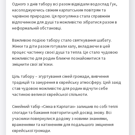
Одного з днів табору всі разом відвідали водоспад Гук,
насолоджуючись свіжим карпатським повітрям та
чарівною природою. Ця прогулянка стала справжнім
відпочинком для душі та можливістю зібратися разом в
неформальній обстановці.
Важливою подією табору стало святкування шабату.
Жінки та діти разом готували халу, вкладаючи в цей
процес частинку своєї душі та тепла. Це стало чудовою
можливістю для родин ближче познайомитися та
зміцнити свої зв’язки.
Ціль табору – згуртування сімей громади, вивчення
традицій та занурення в єврейську атмосферу. Цей захід
став чудовою можливістю для родин відчути себе
частиною великої єврейської спільноти.
Сімейний табір «Сімха в Карпатах» залишив по собі теплі
спогади та бажання повторити цей досвід знову. Всі
учасники повернулися додому з новими знаннями,
враженнями та натхненням для подальшого зміцнення
єврейської громади.