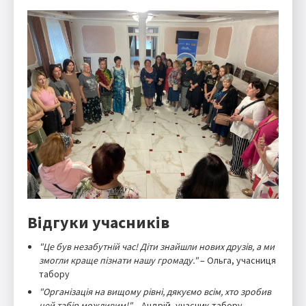
Відгуки учасників
"Це був незабутній час! Діти знайшли нових друзів, а ми
змогли краще пізнати нашу громаду."
– Ольга, учасниця
табору
"Організація на вищому рівні, дякуємо всім, хто зробив
цей табір можливим!"
– Андрій, учасник табору