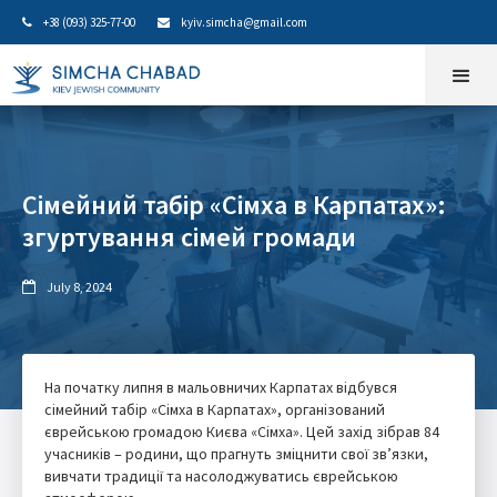
+38 (093) 325-77-00
kyiv.simcha@gmail.com


Сімейний табір «Сімха в Карпатах»:
згуртування сімей громади
July 8, 2024

На початку липня в мальовничих Карпатах відбувся
сімейний табір «Сімха в Карпатах», організований
єврейською громадою Києва «Сімха». Цей захід зібрав 84
учасників – родини, що прагнуть зміцнити свої зв’язки,
вивчати традиції та насолоджуватись єврейською