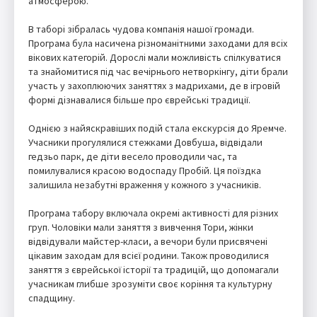
атмосферою.
В таборі зібралась чудова компанія нашої громади.
Програма була насичена різноманітними заходами для всіх
вікових категорій. Дорослі мали можливість спілкуватися
та знайомитися під час вечірнього нетворкінгу, діти брали
участь у захоплюючих заняттях з мадрихами, де в ігровій
формі дізнавалися більше про єврейські традиції.
Однією з найяскравіших подій стала екскурсія до Яремче.
Учасники прогулялися стежками Довбуша, відвідали
гедзьо парк, де діти весело проводили час, та
помилувалися красою водоспаду Пробій. Ця поїздка
залишила незабутні враження у кожного з учасників.
Програма табору включала окремі активності для різних
груп. Чоловіки мали заняття з вивчення Тори, жінки
відвідували майстер-класи, а вечори були присвячені
цікавим заходам для всієї родини. Також проводилися
заняття з єврейської історії та традицій, що допомагали
учасникам глибше зрозуміти своє коріння та культурну
спадщину.