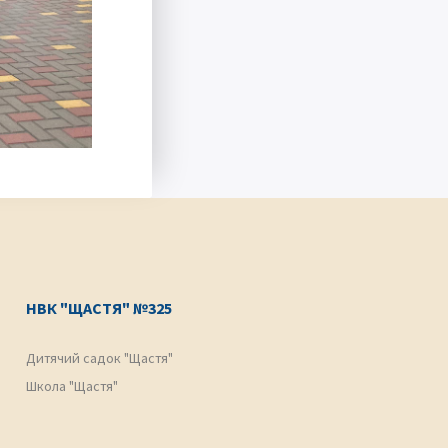
НВК "ЩАСТЯ" №325
Дитячий садок "Щастя"
Школа "Щастя"