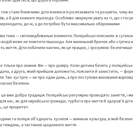
ть коли здається, що дорога порожня.
теж стали ближчими: діти вчилися їх розпізнавати та розуміти, чому во
іїв, а й для кожного пішохода. Особливо звернули увагу на ті, що стос
 переходити, де ні, а де потрібно бути максимально обережними.
а тема — світловідбивальні елементи. Поліцейські пояснили: в сутінка
й водій може не помітити пішохода. Але маленький брелок або стрічка 
ть життя. Діти побачили наочно, як це працює, і зрозуміли: безпечніше
е тільки про знання. Він — про довіру. Коли дитина бачить у поліцейсь
ядача, а друга, який прийшов допомогти, пояснити й захистити, — фор
я. Такі зустрічі — не про один день, а про поступове виховання відпов
власної безпеки.
» це вже добра традиція. Поліцейські регулярно проводять заняття, і м
 для нас, як для єврейської громади, турбота про життя й здоров’я діт
ь, це пріоритет.
одини та поліція об’єднують зусилля — виникає культура, в якій безпек
на тиждень, а частиною щоденного життя.