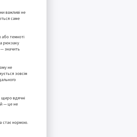
ни важливі не
уються саме
х або темноті
на рюкзаку
 — значить
кому не
мується зовсім
ідального
и щиро вдячні
ей — це не
а стає нормою.