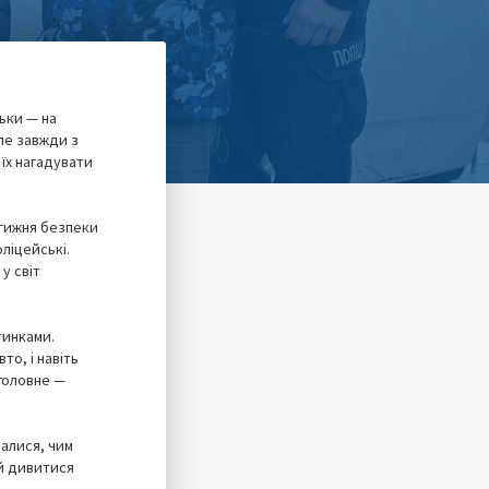
ьки — на
але завжди з
їх нагадувати
 тижня безпеки
оліцейські.
у світ
тинками.
то, і навіть
 головне —
валися, чим
 й дивитися