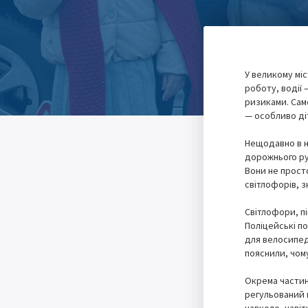
У великому мі
роботу, водії —
ризиками. Сам
— особливо ді
Нещодавно в н
дорожнього рух
Вони не просто
світлофорів, з
Світлофори, п
Поліцейські по
для велосипеди
пояснили, чом
Окрема частин
регульований 