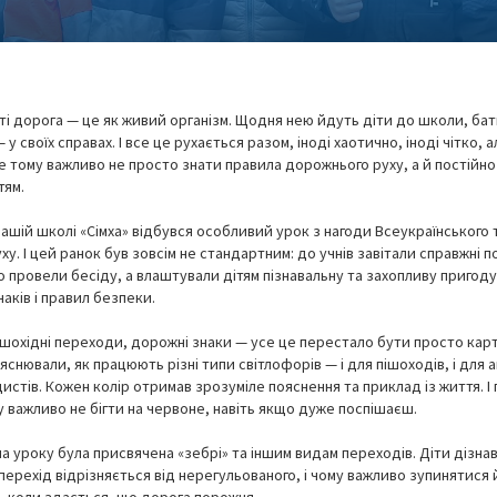
сті дорога — це як живий організм. Щодня нею йдуть діти до школи, бат
 у своїх справах. І все це рухається разом, іноді хаотично, іноді чітко, 
е тому важливо не просто знати правила дорожнього руху, а й постійно 
тям.
ашій школі «Сімха» відбувся особливий урок з нагоди Всеукраїнського
у. І цей ранок був зовсім не стандартним: до учнів завітали справжні п
 провели бесіду, а влаштували дітям пізнавальну та захопливу пригоду 
наків і правил безпеки.
ішохідні переходи, дорожні знаки — усе це перестало бути просто кар
яснювали, як працюють різні типи світлофорів — і для пішоходів, і для ав
стів. Кожен колір отримав зрозуміле пояснення та приклад із життя. І
у важливо не бігти на червоне, навіть якщо дуже поспішаєш.
а уроку була присвячена «зебрі» та іншим видам переходів. Діти дізна
перехід відрізняється від нерегульованого, і чому важливо зупинятися