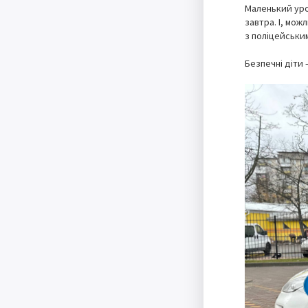
Маленький уро
завтра. І, мо
з поліцейським
Безпечні діти 