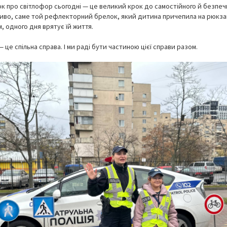
к про світлофор сьогодні — це великий крок до самостійного й безпеч
жливо, саме той рефлекторний брелок, який дитина причепила на рюкзак 
, одного дня врятує їй життя.
— це спільна справа. І ми раді бути частиною цієї справи разом.