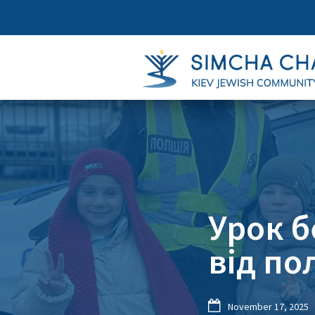
Урок б
від по

November 17, 2025