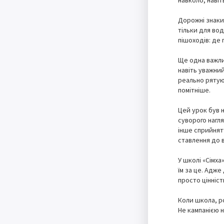
навколо, наві
Дорожні знаки 
тільки для вод
пішоходів: де
Ще одна важлив
навіть уважни
реально рятую
помітніше.
Цей урок був н
суворого нагл
інше сприйнятт
ставлення до 
У школі «Сімха
їм за це. Адже
просто цінніст
Коли школа, р
Не кампанією 