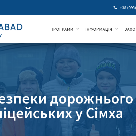
+38 (093

ПРОГРАМИ
ІНФОРМАЦІЯ
ЗАХ
езпеки дорожнього
ліцейських у Сімха