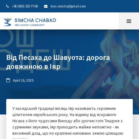
+38 (093) 325-77-00
kyiv.simcha@gmail.com


Від Песаха до Шавуота: дорога
довжиною в Іяр
April 16, 2025

У хасидській традиції місяць Іяр називають скромним
цілителем єврейського року. На відміну від яскравого
Нісана з його чудесами Виходу або урочистого Тишрея з
сурмними звуками, Іяр приходить майже непомітно - як
весняний дощ, що по краплині наповнює землю цілющою