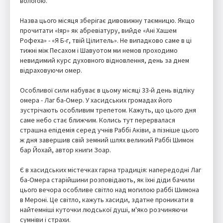
вологою.
Назва цього місяця зберігає дивовижну таємницю. Якщо
прочитати «Іяр» як абревіатуру, вийде «Ані Хашем
Рофеха» - «Я Б-г, твій Цілитель». Не випадково саме в ці
тижні між Песахом і Шавуотом ми немов проходимо
невидимий курс духовного відновлення, день за днем
відраховуючи омер.
Особливої сили набуває в цьому місяці 33-й день відліку
омера - Лаг ба-Омер. У хасидських громадах його
зустрічають особливим трепетом. Кажуть, що цього дня
саме небо стає ближчим. Колись тут перервалася
страшна епідемія серед учнів Раббі Аківи, а пізніше цього
ж дня завершив свій земний шлях великий Раббі Шимон
бар Йохай, автор книги Зоар.
Є в хасидських містечках гарна традиція: напередодні Лаг
ба-Омера старійшини розповідають, як їхні діди бачили
цього вечора особливе світло над могилою раббі Шимона
в Мероні. Це світло, кажуть хасиди, здатне проникати в
найтемніші куточки людської душі, м'яко розчиняючи
сумніви і страхи.