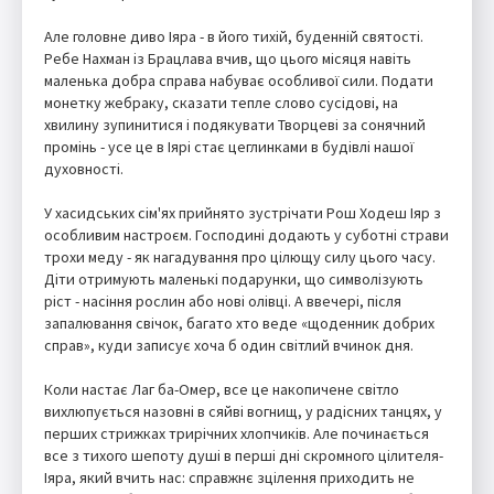
Але головне диво Іяра - в його тихій, буденній святості.
Ребе Нахман із Брацлава вчив, що цього місяця навіть
маленька добра справа набуває особливої сили. Подати
монетку жебраку, сказати тепле слово сусідові, на
хвилину зупинитися і подякувати Творцеві за сонячний
промінь - усе це в Іярі стає цеглинками в будівлі нашої
духовності.
У хасидських сім'ях прийнято зустрічати Рош Ходеш Іяр з
особливим настроєм. Господині додають у суботні страви
трохи меду - як нагадування про цілющу силу цього часу.
Діти отримують маленькі подарунки, що символізують
ріст - насіння рослин або нові олівці. А ввечері, після
запалювання свічок, багато хто веде «щоденник добрих
справ», куди записує хоча б один світлий вчинок дня.
Коли настає Лаг ба-Омер, все це накопичене світло
вихлюпується назовні в сяйві вогнищ, у радісних танцях, у
перших стрижках трирічних хлопчиків. Але починається
все з тихого шепоту душі в перші дні скромного цілителя-
Іяра, який вчить нас: справжнє зцілення приходить не