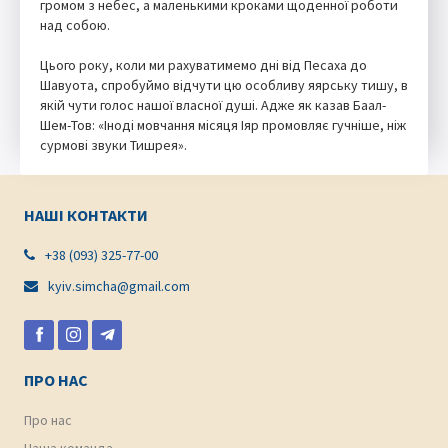
громом з небес, а маленькими кроками щоденної роботи
над собою.
Цього року, коли ми рахуватимемо дні від Песаха до
Шавуота, спробуймо відчути цю особливу яярську тишу, в
якій чути голос нашої власної душі. Адже як казав Баал-
Шем-Тов: «Іноді мовчання місяця Іяр промовляє гучніше, ніж
сурмові звуки Тишрея».
НАШІ КОНТАКТИ
+38 (093) 325-77-00

kyiv.simcha@gmail.com

ПРО НАС
Про нас