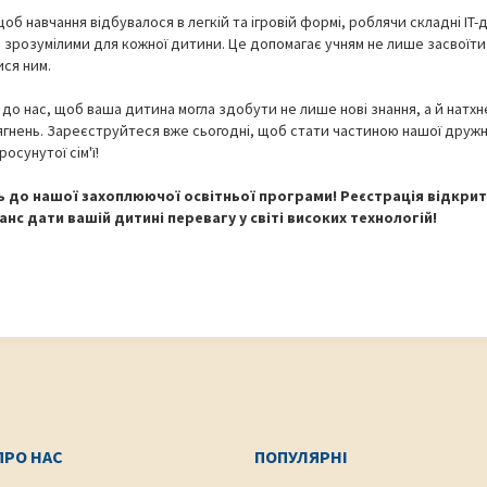
об навчання відбувалося в легкій та ігровій формі, роблячи складні IT-
 зрозумілими для кожної дитини. Це допомагає учням не лише засвоїти 
ся ним.
до нас, щоб ваша дитина могла здобути не лише нові знання, а й натхн
ягнень. Зареєструйтеся вже сьогодні, щоб стати частиною нашої дружно
осунутої сім'ї!
 до нашої захоплюючої освітньої програми! Реєстрація відкрита
нс дати вашій дитині перевагу у світі високих технологій!
ПРО НАС
ПОПУЛЯРНІ