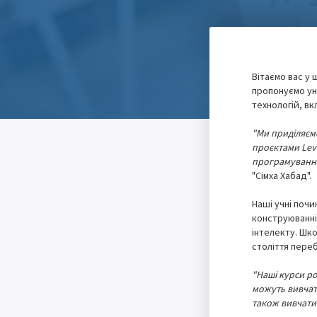
Вітаємо вас у 
пропонуємо ун
технологій, вк
"Ми приділяємо
проєктами Leve
програмування
"Сімха Хабад".
Наші учні почи
конструюванні 
інтелекту. Шко
століття переб
"Наші курси р
можуть вивчат
також вивчати