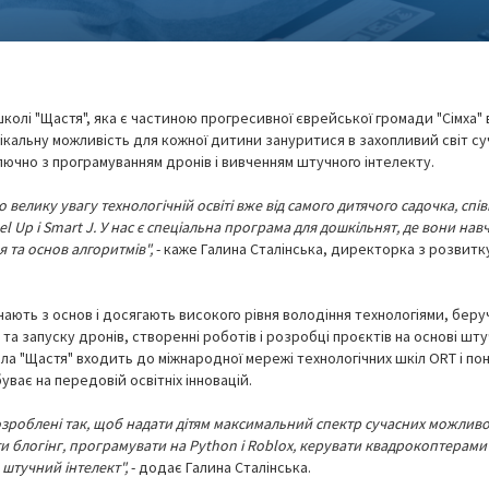
школі "Щастя", яка є частиною прогресивної єврейської громади "Сімха" в
ікальну можливість для кожної дитини зануритися в захопливий світ су
лючно з програмуванням дронів і вивченням штучного інтелекту.
 велику увагу технологічній освіті вже від самого дитячого садочка, сп
l Up і Smart J. У нас є спеціальна програма для дошкільнят, де вони нав
 та основ алгоритмів",
- каже Галина Сталінська, директорка з розвитк
нають з основ і досягають високого рівня володіння технологіями, беру
та запуску дронів, створенні роботів і розробці проєктів на основі шт
ла "Щастя" входить до міжнародної мережі технологічних шкіл ORT і по
уває на передовій освітніх інновацій.
озроблені так, щоб надати дітям максимальний спектр сучасних можливо
и блогінг, програмувати на Python і Roblox, керувати квадрокоптерами 
 штучний інтелект",
- додає Галина Сталінська.