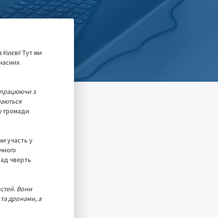
 Києві! Тут ми
часних
івпрацюючи з
чаються
у громади
чи участь у
учного
над чверть
стей. Вони
та дронами, а