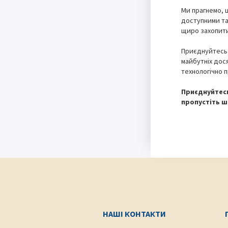
Ми прагнемо, щ
доступними та
щиро захопити
Приєднуйтесь 
майбутніх дос
технологічно пр
Приєднуйтесь
пропустіть ша
НАШІ КОНТАКТИ