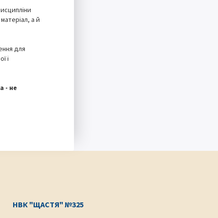
дисципліни
матеріал, а й
ення для
ї і
 - не
НВК "ЩАСТЯ" №325