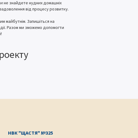
с ви не знайдете нудних домашніх
задоволення від процесу розвитку.
им майбутнім. Запишіться на
одії. Разом ми зможемо допомогти
!
роекту
НВК "ЩАСТЯ" №325