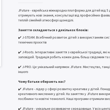
JFuture - єврейська міжнародна платформа для дітей від 5 д
отримують нові знання, консультації від професійних фахівц
теплій сімейній атмосфері щонеділі.
Заняття складаються з декількох блоків:
✔️ J-STEAM. Всебічний розвиток дітей з використанням сис
технічних проєктів
✔️ J-Roots. Інтерактивні заняття з єврейської традиції, як
заповідей. Традиція робить кожен день більш свідомим та
✔️ J-PRO. Це унікальний напрямок JFuture. Мистецтво, танц
іншого
Чому батьки обирають нас?
✔️ JFuture - лідер у сфері розвитку креатива у дітей. Пона
креативного мислення у дітей. На заняттях у JFuture викор
посібники та новітні технології. Наші програми отримали виз
✔️ JFuture - унікальне розвиваюче середовище. У всіх цент