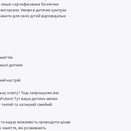
мо лише сертифіковане безпечне
матеріали. Умови в дитячих центрах
ажати для своїх дітей відповідальні
аняттях
вашої дитини
ний настрій
ьну освіту? Тоді запрошуємо вас
Future! Тут ваша дитина зможе
 теплій та затишній сімейній
в та надає можливість проводити цікаві
і заняття, які розвивають