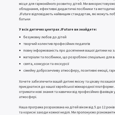
місце для гармонійного розвитку дітей. Ми використовує
обладнання, ефективні дидактичні посібники та методичні 
JFuture відповідають найвищим стандартам, які можуть поб
батьки
У всіх дитячих центрах JFuture ви знайдете:
безумовну любов до дітей
творчий колектив професійних педагогів
повну інформованість про досягнення вашої дитини на з
матеріали та посібники, що розроблені спеціально для 
свята, конкурси та екскурсії
сімейну доброзичливу атмосферу, позитивні емоції, гар
Хочете забезпечити вашій дитині якісну та цікаву позашкіл
приєднатися до нашої єврейської міжнародної платформи J
отримати нові знання та навички від професійних фахівців у
атмосфері.
Наша програма розрахована на дітей віком від 5 до 12 рокі
та корисні заходи кожної неділі. Ми пропонуємо різноманітн