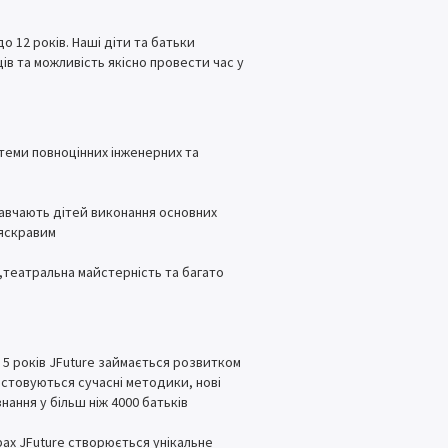
о 12 років. Наші діти та батьки
ів та можливість якісно провести час у
теми повноцінних інженерних та
і навчають дітей виконання основних
 яскравим
і,театральна майстерність та багато
д 5 років JFuture займається розвитком
истовуються сучасні методики, нові
нання у більш ніж 4000 батьків
рах JFuture створюється унікальне